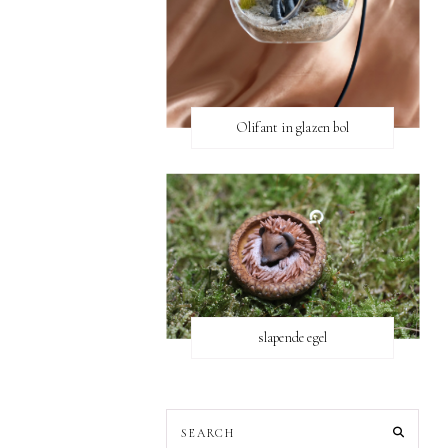
Olifant in glazen bol
slapende egel