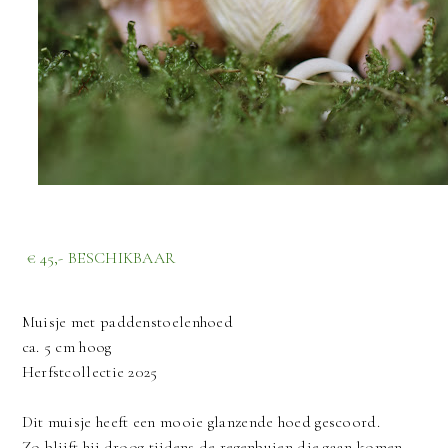
€ 45,- BESCHIKBAAR
Muisje met paddenstoelenhoed
ca. 5 cm hoog
Herfstcollectie 2025
Dit muisje heeft een mooie glanzende hoed gescoord.
Zo blijft hij droog tijdens de regenbuien die gaan komen.