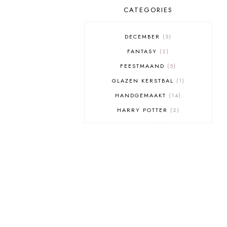
CATEGORIES
DECEMBER
5
FANTASY
2
FEESTMAAND
5
GLAZEN KERSTBAL
1
HANDGEMAAKT
14
HARRY POTTER
2
HERT
1
KERST
9
KERSTBAL
1
KERSTDECORATIE
1
KLEINE DIEREN
1
MUIS
16
UIL
5